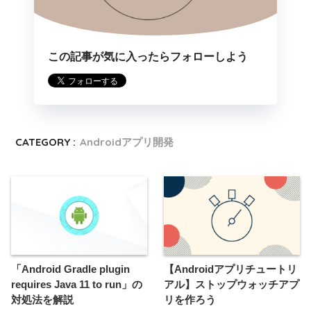
この記事が気に入ったらフォローしよう
CATEGORY :
Androidアプリ開発
「Android Gradle plugin
【Androidアプリチュートリ
requires Java 11 to run」の
アル】ストップウォッチアプ
対処法を解説
リを作ろう