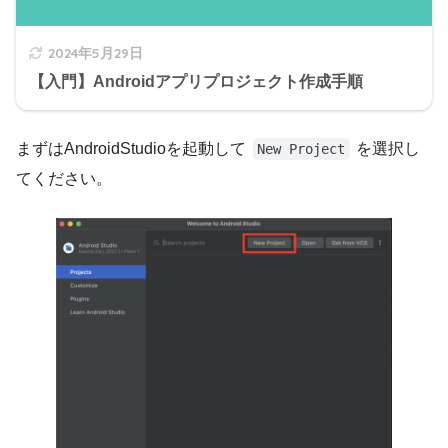
2024年5月29日
【入門】Androidアプリプロジェクト作成手順
まずはAndroidStudioを起動して
を選択し
New Project
てください。