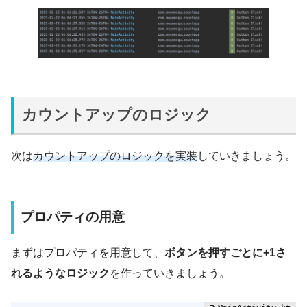
カウントアップのロジック
次は
カウントアップのロジックを実装
していきましょう。
プロパティの用意
まずはプロパティを用意して、
ボタンを押すごとに+1さ
れるようなロジック
を作っていきましょう。