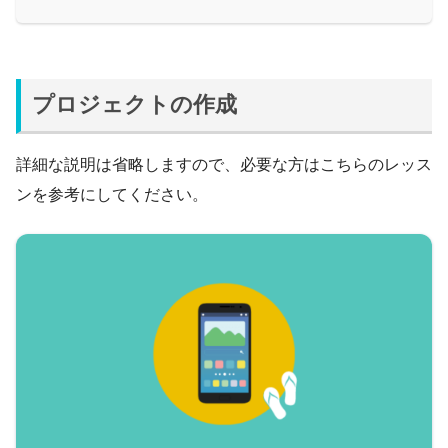
プロジェクトの作成
詳細な説明は省略しますので、必要な方はこちらのレッス
ンを参考にしてください。