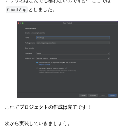
アプリ名はなんでも構わないのですが、ここでは
としました。
CountApp
これで
プロジェクトの作成は完了
です！
次から実装していきましょう。