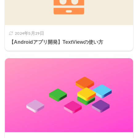
2024年5月29日
【Androidアプリ開発】TextViewの使い方