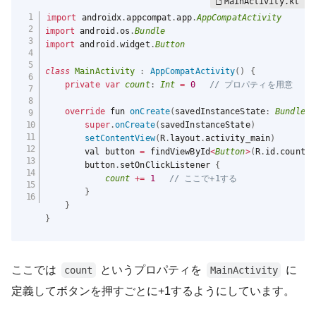
import
 androidx
.
appcompat
.
app
.
AppCompatActivity
import
 android
.
os
.
Bundle
import
 android
.
widget
.
Button
class
MainActivity
:
AppCompatActivity
(
)
{
private
var
count
:
Int
=
0
// プロパティを用意
override
 fun 
onCreate
(
savedInstanceState
:
Bundle
?
)
super
.
onCreate
(
savedInstanceState
)
setContentView
(
R
.
layout
.
activity_main
)
        val button 
=
 findViewById
<
Button
>
(
R
.
id
.
count_b
        button
.
setOnClickListener 
{
count
+
=
1
// ここで+1する
}
}
}
ここでは
というプロパティを
に
count
MainActivity
定義してボタンを押すごとに+1するようにしています。