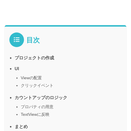
目次
プロジェクトの作成
UI
Viewの配置
クリックイベント
カウントアップのロジック
プロパティの用意
TextViewに反映
まとめ