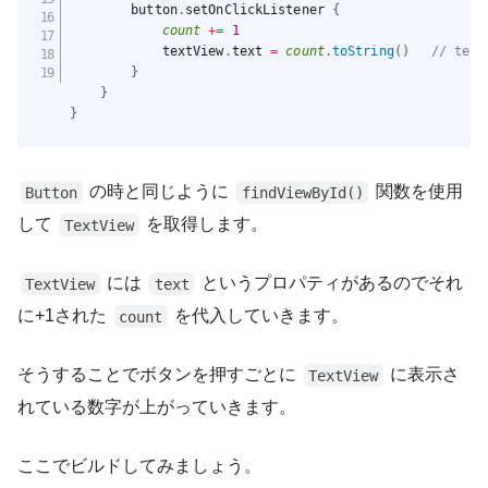
        button
.
setOnClickListener 
{
count
+
=
1
            textView
.
text 
=
count
.
toString
(
)
// tex
}
}
}
の時と同じように
関数を使用
Button
findViewById()
して
を取得します。
TextView
には
というプロパティがあるのでそれ
TextView
text
に+1された
を代入していきます。
count
そうすることでボタンを押すごとに
に表示さ
TextView
れている数字が上がっていきます。
ここでビルドしてみましょう。