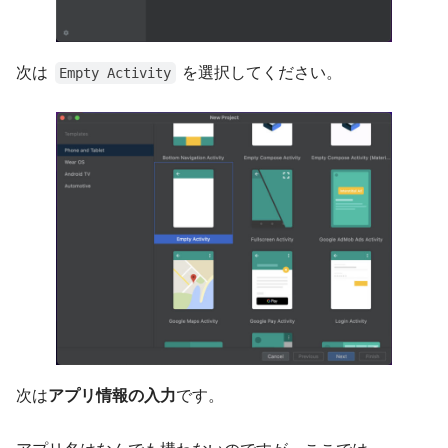
次は
を選択してください。
Empty Activity
次は
アプリ情報の入力
です。