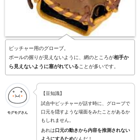
ピッチャー用のグローブ。
ボールの握りが見えないように、網のところが
相手か
ら見えないように塞がれている
ことが多いです。
【豆知識】
試合中ピッチャーが話す時に、グローブで
口元を隠すような場面をみたことがあるか
モグモグさん
もしれません。
あれは
口元の動きから内容を推測されない
ようにするため
なんだ！