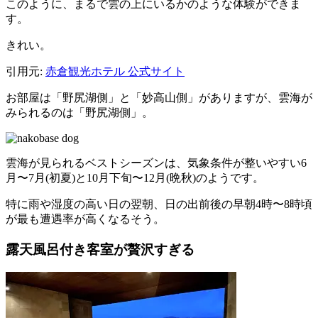
このように、まるで雲の上にいるかのような体験ができま
す。
きれい。
引用元:
赤倉観光ホテル 公式サイト
お部屋は「野尻湖側」と「妙高山側」がありますが、雲海が
みられるのは「野尻湖側」。
雲海が見られるベストシーズンは、気象条件が整いやすい6
月〜7月(初夏)と10月下旬〜12月(晩秋)のようです。
特に雨や湿度の高い日の翌朝、日の出前後の早朝4時〜8時頃
が最も遭遇率が高くなるそう。
露天風呂付き客室が贅沢すぎる