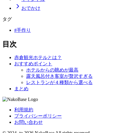
おでかけ
タグ
#
手作り
目次
赤倉観光ホテルとは？
おすすめポイント
ホテルからの眺めが最高
露天風呂付き客室が贅沢すぎる
レストランが４種類から選べる
まとめ
利用規約
プライバシーポリシー
お問い合わせ
©
2024
-
to
2026
NakoBase All rights reserved.