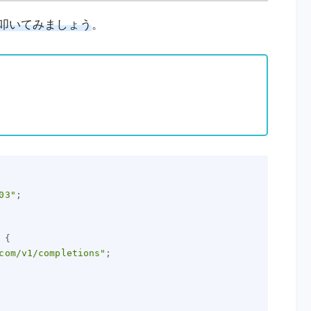
を叩いてみましょう
。
03"
;
{
com/v1/completions"
;
,