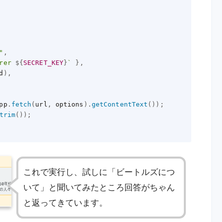
"
,
rer 
${
SECRET_KEY
}
`
}
,
d
)
,
pp
.
fetch
(
url
,
 options
)
.
getContentText
(
)
)
;
trim
(
)
)
;
これで実行し、試しに「ビートルズにつ
いて」と聞いてみたところ回答がちゃん
と返ってきています。