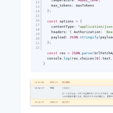
    temperature
:
MODEL_TEMP
,
    max_tokens
:
 maxTokens

}
;
const
 options 
=
{
    contentType
:
"application/json
    headers
:
{
 Authorization
:
`Bea
    payload
:
JSON
.
stringify
(
payloa
}
;
const
 res 
=
JSON
.
parse
(
UrlFetchA
  console
.
log
(
res
.
choices
[
0
]
.
text
.
}