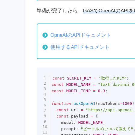
準備が完了したら、
GASで
O
p
e
n
A
I
の
API
OpneAIのAPIドキュメント
使用するAPIドキュメント
const
SECRET_KEY
=
"取得したKEY"
;
const
MODEL_NAME
=
"text-davinci-0
const
MODEL_TEMP
=
0.3
;
function
askOpenAI
(
maxTokens
=
1000
)
const
 url 
=
"https://api.openai.
const
 payload 
=
{
    model
:
MODEL_NAME
,
    prompt
:
"ビートルズについて教えて"