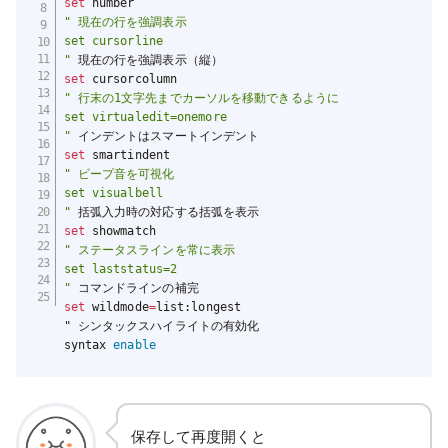
set
" 現在の行を強調表示

set cursorline

"
set
" 行末の1文字先までカーソルを移動できるように

set virtualedit=onemore

"
set
" ビープ音を可視化

set visualbell

"
set
" ステータスラインを常に表示

set laststatus=2

"
set
 wildmode
=
list:longest

" シンタックスハイライトの有効化

syntax 
enable
保存して再度開くと