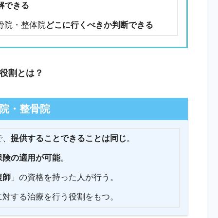
解できる
骨院・整体院
どこに行くべきか判断できる
役割とは？
院・整骨院
で、
提供することできることは同じ
。
保険の適用が可能
。
復師
」の資格を持った人が行う。
に対する治療を行う役割をもつ。